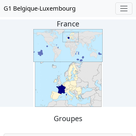
G1 Belgique-Luxembourg
France
Groupes