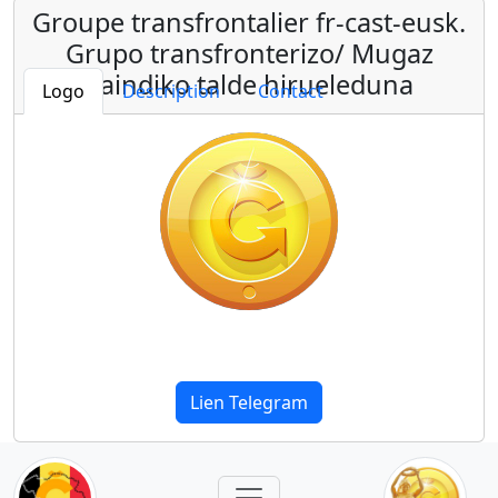
Groupe transfrontalier fr-cast-eusk.
Grupo transfronterizo/ Mugaz
gaindiko talde hirueleduna
Logo
Description
Contact
Lien Telegram