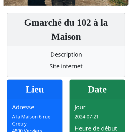
Gmarché du 102 à la
Maison
Description
Site internet
Lieu
Date
Adresse
Jour
A la Maison 6 rue
2024-07-21
Grétry
Heure de début
4800 Verviers