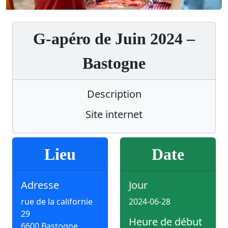
G-apéro de Juin 2024 –
Bastogne
Description
Site internet
Lieu
Date
Adresse
Jour
rue de la californie
2024-06-28
29
Heure de début
6600 Bastogne